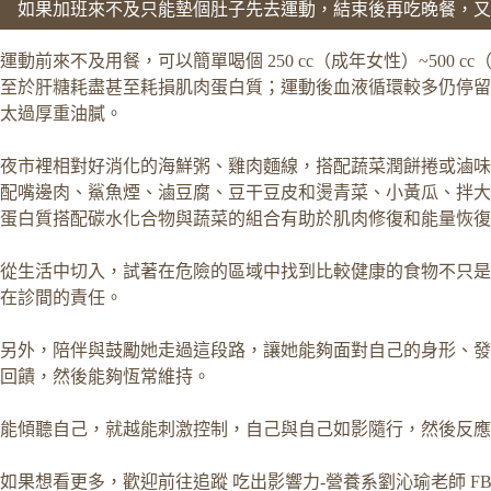
如果加班來不及只能墊個肚子先去運動，結束後再吃晚餐，又
運動前來不及用餐，可以簡單喝個 250 cc（成年女性）~500
至於肝糖耗盡甚至耗損肌肉蛋白質；運動後血液循環較多仍停留
太過厚重油膩。
夜市裡相對好消化的海鮮粥、雞肉麵線，搭配蔬菜潤餅捲或滷味
配嘴邊肉、鯊魚煙、滷豆腐、豆干豆皮和燙青菜、小黃瓜、拌大
蛋白質搭配碳水化合物與蔬菜的組合有助於肌肉修復和能量恢復
從生活中切入，試著在危險的區域中找到比較健康的食物不只是
在診間的責任。
另外，陪伴與鼓勵她走過這段路，讓她能夠面對自己的身形、發
回饋，然後能夠恆常維持。
能傾聽自己，就越能刺激控制，自己與自己如影隨行，然後反應
如果想看更多，歡迎前往追蹤
吃出影響力-營養系劉沁瑜老師 F