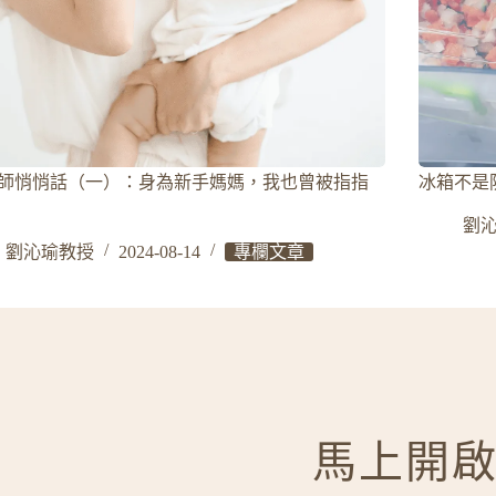
師悄悄話（一）：身為新手媽媽，我也曾被指指
冰箱不是
劉
劉沁瑜教授
2024-08-14
專欄文章
馬上開