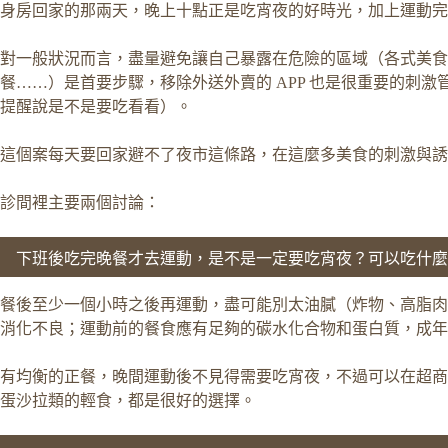
身房回家的那兩天，晚上十點正是吃宵夜的好時光，加上運動完
對一般狀況而言，盡量避免讓自己暴露在危險的區域（各式美食
餐……）是首要步驟，移除外送外賣的 APP 也是很重要的刺
提醒說是不是要吃看看）。
這個案每天要回家避不了夜市這條路，在這麼多美食的刺激與誘
診間裡主要兩個討論：
下班後吃完晚餐才去運動，是不是一定要吃宵夜？可以吃什麼
餐後至少一個小時之後再運動，盡可能別太油膩（炸物、高脂肉
消化不良；運動前的餐食應有足夠的碳水化合物和蛋白質，成年女性大
有均衡的正餐，晚間運動後不見得需要吃宵夜，不過可以在超商
蛋沙拉類的輕食，都是很好的選擇。